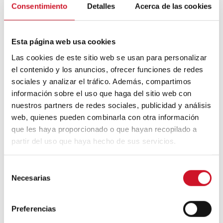
prendre la retraite avant d’avoir 50 ans
Consentimiento
Detalles
Acerca de las cookies
Cinq exemples d’entreprises qui
Esta página web usa cookies
utilisent le big data pour mieux vous
connaître
Las cookies de este sitio web se usan para personalizar
el contenido y los anuncios, ofrecer funciones de redes
Connexions avec
sociales y analizar el tráfico. Además, compartimos
información sobre el uso que haga del sitio web con
CONNEXION AVEC… David
nuestros partners de redes sociales, publicidad y análisis
Camba, PDG de Birdmind
web, quienes pueden combinarla con otra información
que les haya proporcionado o que hayan recopilado a
partir del uso que haya hecho de sus servicios.
CONNEXION AVEC… Mogu
S
Necesarias
e
l
Collaborations
e
Preferencias
c
Puisez l’inspiration dans les