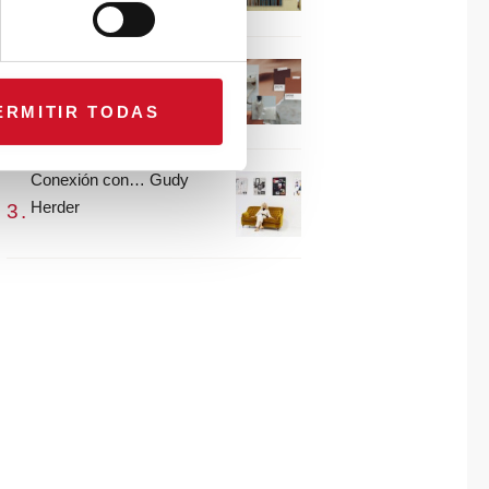
María Guijarro
#ViernesDeInspiración |
Artistas en madera |
ERMITIR TODAS
Eguzkiñe Egaña
Conexión con… Gudy
Herder