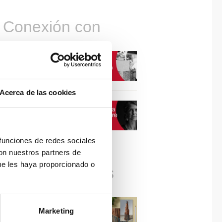
Conexión con
CONEXIÓN CON… David
Camba, CEO de Birdmind
Acerca de las cookies
CONEXIÓN CON… Mogu
 funciones de redes sociales
con nuestros partners de
ue les haya proporcionado o
Colaboraciones
#ViernesDeInspiración |
Marketing
Artistas en madera | José