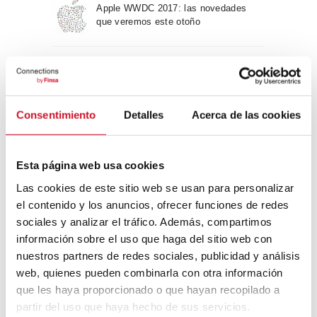
Apple WWDC 2017: las novedades
que veremos este otoño
Un viaje por la arquitectura Bauhaus
Consentimiento
Detalles
Acerca de las cookies
Diseño de muebles sostenible:
reciclable y reciclado
Esta página web usa cookies
Las cookies de este sitio web se usan para personalizar
Conexión con
el contenido y los anuncios, ofrecer funciones de redes
sociales y analizar el tráfico. Además, compartimos
CONEXIÓN CON… David
información sobre el uso que haga del sitio web con
Camba, CEO de Birdmind
nuestros partners de redes sociales, publicidad y análisis
web, quienes pueden combinarla con otra información
que les haya proporcionado o que hayan recopilado a
CONEXIÓN CON… Mogu
partir del uso que haya hecho de sus servicios.