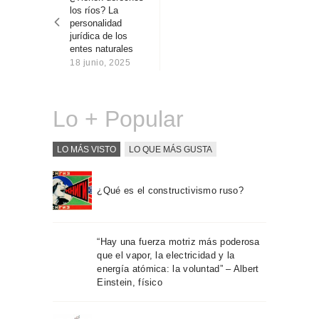
entradas
Sobre Connections
los ríos? La
by Finsa
personalidad
jurídica de los
Contacto
entes naturales
18 junio, 2025
Lo + Popular
LO MÁS VISTO
LO QUE MÁS GUSTA
¿Qué es el constructivismo ruso?
“Hay una fuerza motriz más poderosa
que el vapor, la electricidad y la
energía atómica: la voluntad” – Albert
Einstein, físico