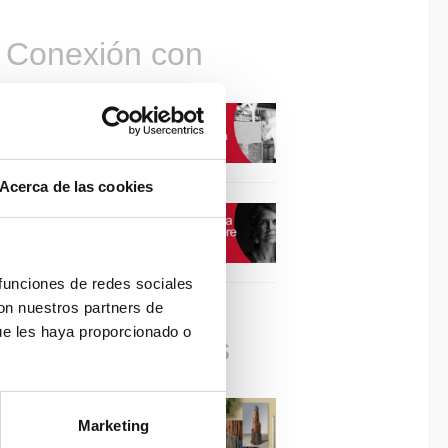
Conexión con
CONEXIÓN CON… David
Camba, CEO de Birdmind
Acerca de las cookies
CONEXIÓN CON… Mogu
 funciones de redes sociales
con nuestros partners de
ue les haya proporcionado o
Colaboraciones
#ViernesDeInspiración |
Marketing
Artistas en madera | José