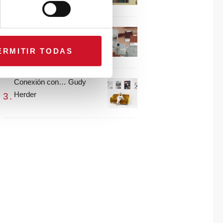
María Guijarro
#ViernesDeInspiración |
Artistas en madera |
ERMITIR TODAS
Eguzkiñe Egaña
Conexión con… Gudy
Herder