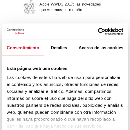
Apple WWDC 2017: las novedades
que veremos este otoño
Un viaje por la arquitectura Bauhaus
Consentimiento
Detalles
Acerca de las cookies
Diseño de muebles sostenible:
reciclable y reciclado
Esta página web usa cookies
Las cookies de este sitio web se usan para personalizar
Conexión con
el contenido y los anuncios, ofrecer funciones de redes
sociales y analizar el tráfico. Además, compartimos
CONEXIÓN CON… David
información sobre el uso que haga del sitio web con
Camba, CEO de Birdmind
nuestros partners de redes sociales, publicidad y análisis
web, quienes pueden combinarla con otra información
que les haya proporcionado o que hayan recopilado a
CONEXIÓN CON… Mogu
partir del uso que haya hecho de sus servicios.