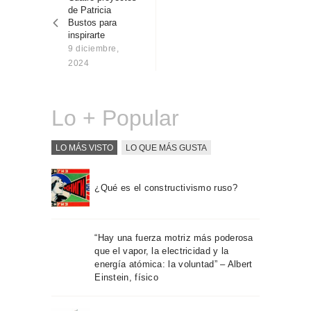
entradas
Sobre Connections
de Patricia
by Finsa
Bustos para
inspirarte
Contacto
9 diciembre,
2024
Lo + Popular
LO MÁS VISTO
LO QUE MÁS GUSTA
¿Qué es el constructivismo ruso?
“Hay una fuerza motriz más poderosa
que el vapor, la electricidad y la
energía atómica: la voluntad” – Albert
Einstein, físico