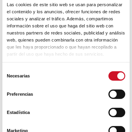
Las cookies de este sitio web se usan para personalizar
el contenido y los anuncios, ofrecer funciones de redes
Un viaje por la arquitectura Bauhaus
sociales y analizar el tráfico. Además, compartimos
información sobre el uso que haga del sitio web con
nuestros partners de redes sociales, publicidad y análisis
web, quienes pueden combinarla con otra información
Diseño de muebles sostenible:
reciclable y reciclado
que les haya proporcionado o que hayan recopilado a
partir del uso que haya hecho de sus servicios.
Conexión con
S
Necesarias
e
CONEXIÓN CON… David
l
Camba, CEO de Birdmind
e
Preferencias
c
c
CONEXIÓN CON… Mogu
i
Estadística
ó
n
Marketing