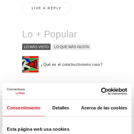
Lo + Popular
LO MÁS VISTO
LO QUE MÁS GUSTA
¿Qué es el constructivismo ruso?
“Hay una fuerza motriz más poderosa
que el vapor, la electricidad y la
energía atómica: la voluntad” – Albert
Einstein, físico
Consentimiento
Detalles
Acerca de las cookies
Apple WWDC 2017: las novedades
que veremos este otoño
Esta página web usa cookies