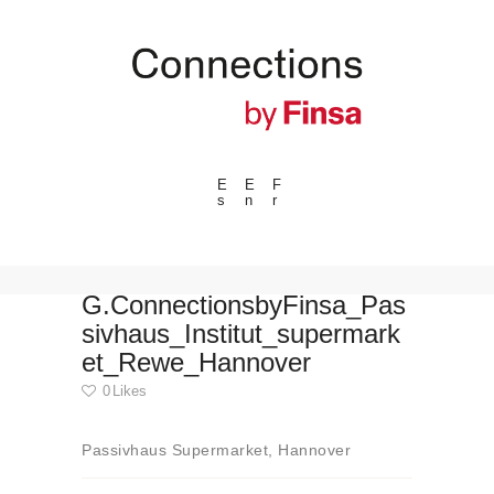
E
E
F
s
n
r
---ENLACES---
Tendencias
Eventos
G.ConnectionsbyFinsa_Pas
sivhaus_Institut_supermark
Espacios
et_Rewe_Hannover
Materiales
0
Likes
Tecnologia
Conexión con
Passivhaus Supermarket, Hannover
Colaboraciones