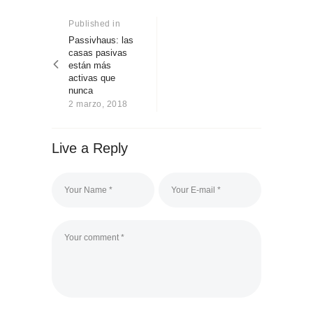
Navegación
Sobre Connections
de
by Finsa
Published in
Previous
post:
Passivhaus: las
entradas
Contacto
casas pasivas
están más
activas que
nunca
2 marzo, 2018
Live a Reply