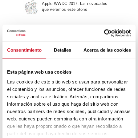
Apple WWDC 2017: las novedades
que veremos este otoño
Un viaje por la arquitectura Bauhaus
Consentimiento
Detalles
Acerca de las cookies
Diseño de muebles sostenible:
reciclable y reciclado
Esta página web usa cookies
Las cookies de este sitio web se usan para personalizar
Conexión con
el contenido y los anuncios, ofrecer funciones de redes
sociales y analizar el tráfico. Además, compartimos
CONEXIÓN CON… David
información sobre el uso que haga del sitio web con
Camba, CEO de Birdmind
nuestros partners de redes sociales, publicidad y análisis
web, quienes pueden combinarla con otra información
que les haya proporcionado o que hayan recopilado a
CONEXIÓN CON… Mogu
partir del uso que haya hecho de sus servicios.