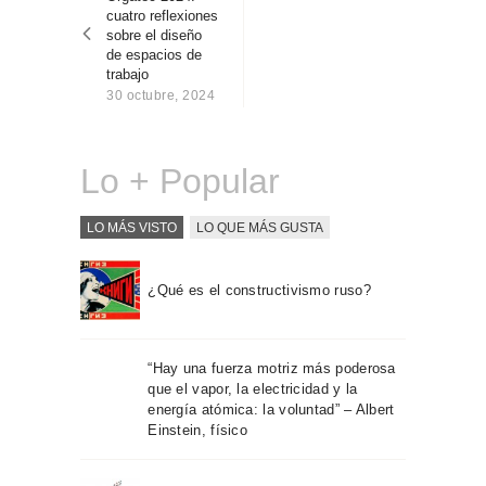
entradas
Sobre Connections
cuatro reflexiones
by Finsa
sobre el diseño
de espacios de
Contacto
trabajo
30 octubre, 2024
Lo + Popular
LO MÁS VISTO
LO QUE MÁS GUSTA
¿Qué es el constructivismo ruso?
“Hay una fuerza motriz más poderosa
que el vapor, la electricidad y la
energía atómica: la voluntad” – Albert
Einstein, físico