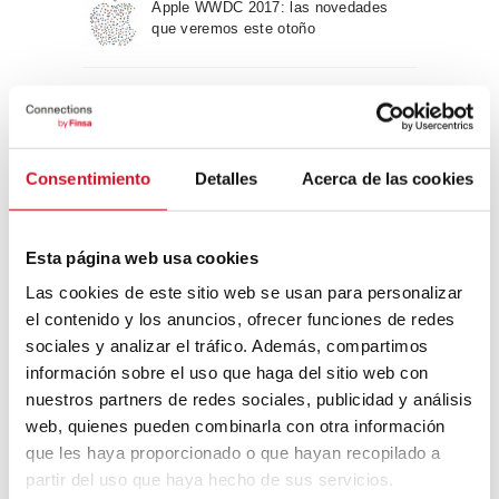
Apple WWDC 2017: las novedades
que veremos este otoño
Un viaje por la arquitectura Bauhaus
Consentimiento
Detalles
Acerca de las cookies
Diseño de muebles sostenible:
reciclable y reciclado
Esta página web usa cookies
Las cookies de este sitio web se usan para personalizar
Conexión con
el contenido y los anuncios, ofrecer funciones de redes
sociales y analizar el tráfico. Además, compartimos
CONEXIÓN CON… David
información sobre el uso que haga del sitio web con
Camba, CEO de Birdmind
nuestros partners de redes sociales, publicidad y análisis
web, quienes pueden combinarla con otra información
que les haya proporcionado o que hayan recopilado a
CONEXIÓN CON… Mogu
partir del uso que haya hecho de sus servicios.