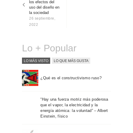
los efectos del
Sobre Connections
uso del diseño en
by Finsa
la sociedad
26 septiembre,
Contacto
2022
Lo + Popular
LO MÁS VISTO
LO QUE MÁS GUSTA
¿Qué es el constructivismo ruso?
“Hay una fuerza motriz más poderosa
que el vapor, la electricidad y la
energía atómica: la voluntad” – Albert
Einstein, físico