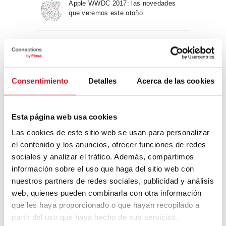
Apple WWDC 2017: las novedades
que veremos este otoño
Un viaje por la arquitectura Bauhaus
Consentimiento
Detalles
Acerca de las cookies
Diseño de muebles sostenible:
reciclable y reciclado
Esta página web usa cookies
Las cookies de este sitio web se usan para personalizar
Conexión con
el contenido y los anuncios, ofrecer funciones de redes
sociales y analizar el tráfico. Además, compartimos
CONEXIÓN CON… David
información sobre el uso que haga del sitio web con
Camba, CEO de Birdmind
nuestros partners de redes sociales, publicidad y análisis
web, quienes pueden combinarla con otra información
que les haya proporcionado o que hayan recopilado a
CONEXIÓN CON… Mogu
partir del uso que haya hecho de sus servicios.