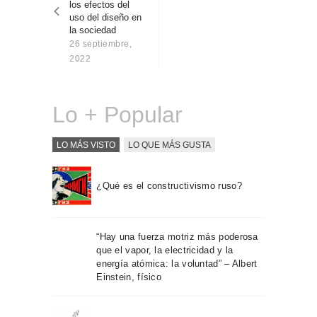
los efectos del
Sobre Connections
uso del diseño en
by Finsa
la sociedad
26 septiembre,
Contacto
2022
Lo + Popular
LO MÁS VISTO
LO QUE MÁS GUSTA
¿Qué es el constructivismo ruso?
“Hay una fuerza motriz más poderosa
que el vapor, la electricidad y la
energía atómica: la voluntad” – Albert
Einstein, físico