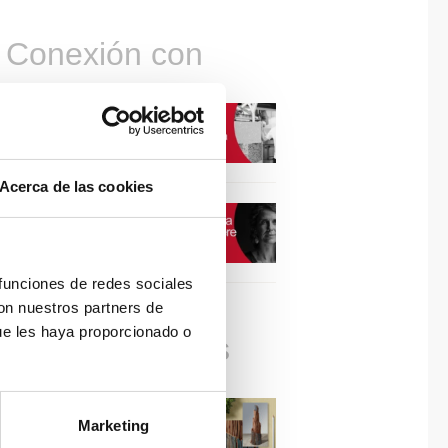
Conexión con
CONEXIÓN CON… David
Camba, CEO de Birdmind
Acerca de las cookies
CONEXIÓN CON… Mogu
 funciones de redes sociales
con nuestros partners de
ue les haya proporcionado o
Colaboraciones
#ViernesDeInspiración |
Marketing
Artistas en madera | José