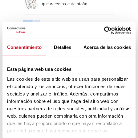
que veremos este otoño
Un viaje por la arquitectura Bauhaus
Consentimiento
Detalles
Acerca de las cookies
Diseño de muebles sostenible:
reciclable y reciclado
Esta página web usa cookies
Conexión con
Las cookies de este sitio web se usan para personalizar
el contenido y los anuncios, ofrecer funciones de redes
CONEXIÓN CON… David
sociales y analizar el tráfico. Además, compartimos
Camba, CEO de Birdmind
información sobre el uso que haga del sitio web con
nuestros partners de redes sociales, publicidad y análisis
web, quienes pueden combinarla con otra información
que les haya proporcionado o que hayan recopilado a
CONEXIÓN CON… Mogu
partir del uso que haya hecho de sus servicios.