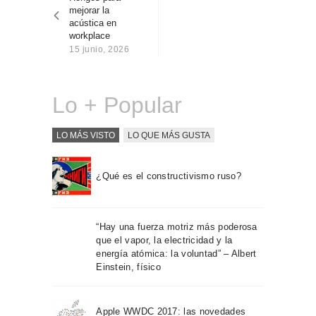
entradas
Sobre Connections
mejorar la
by Finsa
acústica en
workplace
Contacto
15 junio, 2026
Lo + Popular
LO MÁS VISTO
LO QUE MÁS GUSTA
¿Qué es el constructivismo ruso?
“Hay una fuerza motriz más poderosa
que el vapor, la electricidad y la
energía atómica: la voluntad” – Albert
Einstein, físico
Apple WWDC 2017: las novedades