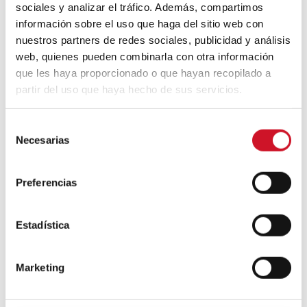
sociales y analizar el tráfico. Además, compartimos
información sobre el uso que haga del sitio web con
Diseño de muebles sostenible:
reciclable y reciclado
nuestros partners de redes sociales, publicidad y análisis
web, quienes pueden combinarla con otra información
que les haya proporcionado o que hayan recopilado a
Conexión con
partir del uso que haya hecho de sus servicios.
CONEXIÓN CON… David
Camba, CEO de Birdmind
S
Necesarias
e
l
e
CONEXIÓN CON… Mogu
Preferencias
c
c
i
Estadística
ó
Colaboraciones
n
Marketing
d
#ViernesDeInspiración | Artistas
e
en madera | José María