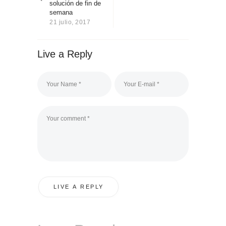
solución de fin de
Sobre Connections
semana
by Finsa
21 julio, 2017
Contacto
Live a Reply