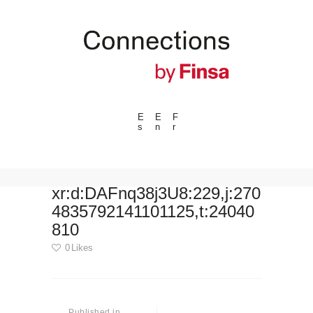
E
E
F
s
n
r
---ENLACES---
Tendencias
Eventos
xr:d:DAFnq38j3U8:229,j:270
4835792141101125,t:24040
Espacios
810
Materiales
0
Likes
Tecnologia
Conexión con
Navegación
Colaboraciones
de
Published in
Previous