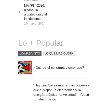
Sobre Connections
post:
MAYRIT 2024:
entradas
by Finsa
disoñar la
arquitectura y el
Contacto
interiorismo
20 mayo, 2024
Lo + Popular
LO MÁS VISTO
LO QUE MÁS GUSTA
¿Qué es el constructivismo ruso?
“Hay una fuerza motriz más poderosa
que el vapor, la electricidad y la
energía atómica: la voluntad” – Albert
Einstein, físico