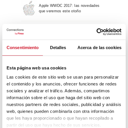
Apple WWDC 2017: las novedades
que veremos este otoño
Un viaje por la arquitectura Bauhaus
Consentimiento
Detalles
Acerca de las cookies
Diseño de muebles sostenible:
reciclable y reciclado
Esta página web usa cookies
Las cookies de este sitio web se usan para personalizar
Conexión con
el contenido y los anuncios, ofrecer funciones de redes
sociales y analizar el tráfico. Además, compartimos
CONEXIÓN CON… David
información sobre el uso que haga del sitio web con
Camba, CEO de Birdmind
nuestros partners de redes sociales, publicidad y análisis
web, quienes pueden combinarla con otra información
que les haya proporcionado o que hayan recopilado a
CONEXIÓN CON… Mogu
partir del uso que haya hecho de sus servicios.