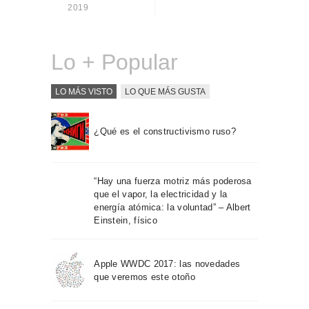
Sobre Connections
2019
by Finsa
Contacto
Lo + Popular
LO MÁS VISTO
LO QUE MÁS GUSTA
¿Qué es el constructivismo ruso?
“Hay una fuerza motriz más poderosa
que el vapor, la electricidad y la
energía atómica: la voluntad” – Albert
Einstein, físico
Apple WWDC 2017: las novedades
que veremos este otoño