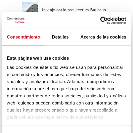
Un viaje por la arquitectura Bauhaus
Diseño de muebles sostenible:
Consentimiento
Detalles
Acerca de las cookies
reciclable y reciclado
Conexión con
Esta página web usa cookies
Las cookies de este sitio web se usan para personalizar
CONEXIÓN CON… David
el contenido y los anuncios, ofrecer funciones de redes
Camba, CEO de Birdmind
sociales y analizar el tráfico. Además, compartimos
información sobre el uso que haga del sitio web con
nuestros partners de redes sociales, publicidad y análisis
CONEXIÓN CON… Mogu
web, quienes pueden combinarla con otra información
que les haya proporcionado o que hayan recopilado a
partir del uso que haya hecho de sus servicios.
Colaboraciones