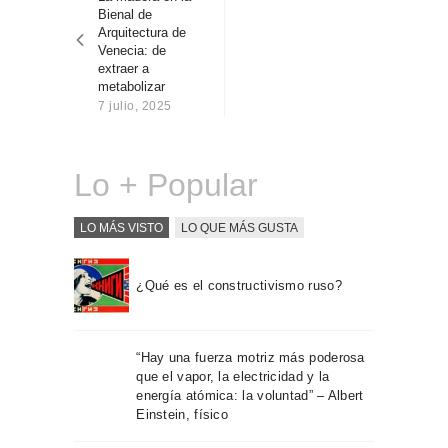
entradas
Sobre Connections
Bienal de
by Finsa
Arquitectura de
Venecia: de
Contacto
extraer a
metabolizar
7 julio, 2025
Lo + Popular
LO MÁS VISTO
LO QUE MÁS GUSTA
¿Qué es el constructivismo ruso?
“Hay una fuerza motriz más poderosa
que el vapor, la electricidad y la
energía atómica: la voluntad” – Albert
Einstein, físico