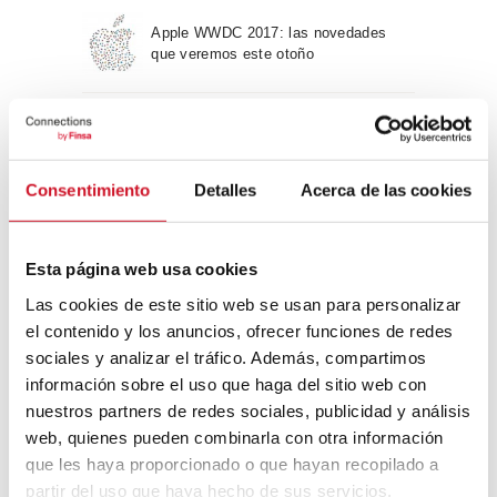
Apple WWDC 2017: las novedades
que veremos este otoño
Un viaje por la arquitectura Bauhaus
Consentimiento
Detalles
Acerca de las cookies
Diseño de muebles sostenible:
reciclable y reciclado
Esta página web usa cookies
Las cookies de este sitio web se usan para personalizar
Conexión con
el contenido y los anuncios, ofrecer funciones de redes
sociales y analizar el tráfico. Además, compartimos
CONEXIÓN CON… David
información sobre el uso que haga del sitio web con
Camba, CEO de Birdmind
nuestros partners de redes sociales, publicidad y análisis
web, quienes pueden combinarla con otra información
que les haya proporcionado o que hayan recopilado a
CONEXIÓN CON… Mogu
partir del uso que haya hecho de sus servicios.