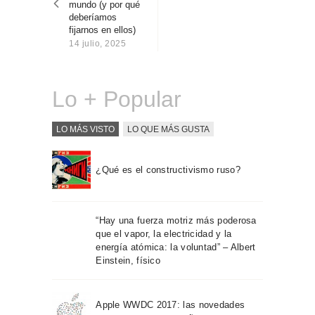
mundo (y por qué
Sobre Connections
deberíamos
by Finsa
fijarnos en ellos)
14 julio, 2025
Contacto
Lo + Popular
LO MÁS VISTO
LO QUE MÁS GUSTA
¿Qué es el constructivismo ruso?
“Hay una fuerza motriz más poderosa
que el vapor, la electricidad y la
energía atómica: la voluntad” – Albert
Einstein, físico
Apple WWDC 2017: las novedades