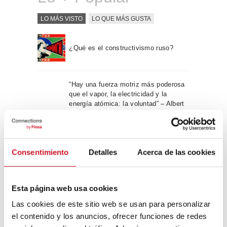
LO MÁS VISTO
LO QUE MÁS GUSTA
¿Qué es el constructivismo ruso?
“Hay una fuerza motriz más poderosa
que el vapor, la electricidad y la
energía atómica: la voluntad” – Albert
Einstein, físico
Apple WWDC 2017: las novedades
Consentimiento
Detalles
Acerca de las cookies
que veremos este otoño
Esta página web usa cookies
Un viaje por la arquitectura Bauhaus
Las cookies de este sitio web se usan para personalizar
el contenido y los anuncios, ofrecer funciones de redes