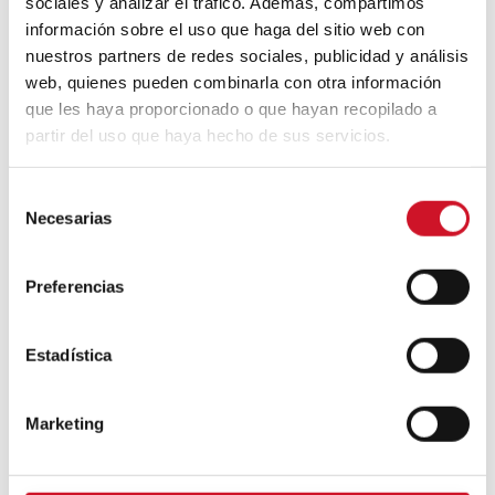
sociales y analizar el tráfico. Además, compartimos
Diseño de muebles sostenible:
información sobre el uso que haga del sitio web con
reciclable y reciclado
nuestros partners de redes sociales, publicidad y análisis
web, quienes pueden combinarla con otra información
Conexión con
que les haya proporcionado o que hayan recopilado a
partir del uso que haya hecho de sus servicios.
CONEXIÓN CON… David
Camba, CEO de Birdmind
S
Necesarias
e
l
CONEXIÓN CON… Mogu
e
Preferencias
c
c
i
Estadística
Colaboraciones
ó
n
Marketing
#ViernesDeInspiración | Artistas
d
en madera | José María
e
Guijarro
c