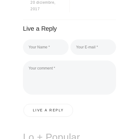
20 diciembre,
Sobre Connections
2017
by Finsa
Contacto
Live a Reply
Lo + Popular