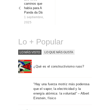
entradas
Sobre Connections
caminos que
by Finsa
había para A
Panda da Dá
Contacto
1 septiembre,
2025
Lo + Popular
LO MÁS VISTO
LO QUE MÁS GUSTA
¿Qué es el constructivismo ruso?
“Hay una fuerza motriz más poderosa
que el vapor, la electricidad y la
energía atómica: la voluntad” – Albert
Einstein, físico