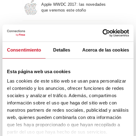
Apple WWDC 2017: las novedades
que veremos este otoño
Un viaje por la arquitectura Bauhaus
Consentimiento
Detalles
Acerca de las cookies
Diseño de muebles sostenible:
reciclable y reciclado
Esta página web usa cookies
Las cookies de este sitio web se usan para personalizar
Conexión con
el contenido y los anuncios, ofrecer funciones de redes
sociales y analizar el tráfico. Además, compartimos
CONEXIÓN CON… David
información sobre el uso que haga del sitio web con
Camba, CEO de Birdmind
nuestros partners de redes sociales, publicidad y análisis
web, quienes pueden combinarla con otra información
que les haya proporcionado o que hayan recopilado a
CONEXIÓN CON… Mogu
partir del uso que haya hecho de sus servicios.