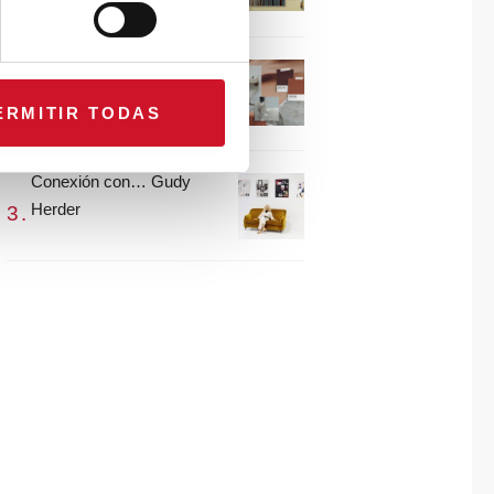
María Guijarro
#ViernesDeInspiración |
Artistas en madera |
ERMITIR TODAS
Eguzkiñe Egaña
Conexión con… Gudy
Herder