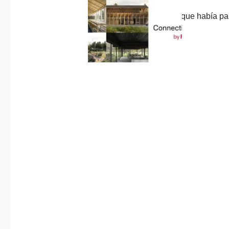
Colabora
Previous
Published in
entradas
post:
Los otros caminos que había pa
ciones
Panda da Dá
1 septiembre, 2025
Sobre
Connectio
ns by
Finsa
Contacto