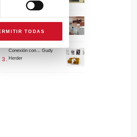
María Guijarro
#ViernesDeInspiración |
Artistas en madera |
ERMITIR TODAS
Eguzkiñe Egaña
Conexión con… Gudy
Herder