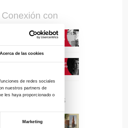
Conexión con
CONEXIÓN CON… David
Camba, CEO de Birdmind
Acerca de las cookies
CONEXIÓN CON… Mogu
 funciones de redes sociales
con nuestros partners de
ue les haya proporcionado o
Colaboraciones
#ViernesDeInspiración |
Marketing
Artistas en madera | José