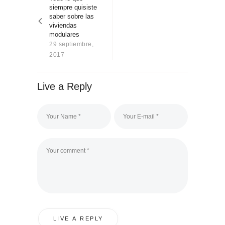
entradas
Sobre Connections
siempre quisiste
by Finsa
saber sobre las
viviendas
Contacto
modulares
29 septiembre,
2017
Live a Reply