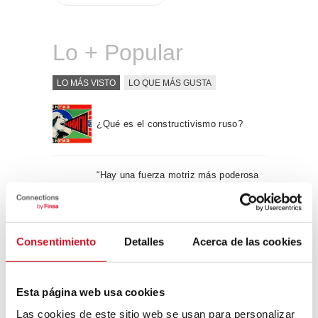
Lo + Popular
LO MÁS VISTO
LO QUE MÁS GUSTA
¿Qué es el constructivismo ruso?
“Hay una fuerza motriz más poderosa
que el vapor, la electricidad y la
energía atómica: la voluntad” – Albert
Einstein, físico
Consentimiento
Detalles
Acerca de las cookies
Apple WWDC 2017: las novedades
que veremos este otoño
Esta página web usa cookies
Las cookies de este sitio web se usan para personalizar