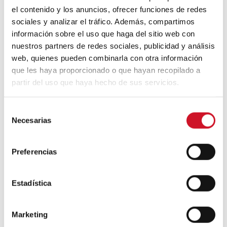
el contenido y los anuncios, ofrecer funciones de redes
Un viaje por la arquitectura Bauhaus
sociales y analizar el tráfico. Además, compartimos
información sobre el uso que haga del sitio web con
nuestros partners de redes sociales, publicidad y análisis
Diseño de muebles sostenible:
web, quienes pueden combinarla con otra información
reciclable y reciclado
que les haya proporcionado o que hayan recopilado a
partir del uso que haya hecho de sus servicios.
Conexión con
S
CONEXIÓN CON… David
Necesarias
e
Camba, CEO de Birdmind
l
e
Preferencias
c
CONEXIÓN CON… Mogu
c
i
Estadística
ó
n
Colaboraciones
Marketing
d