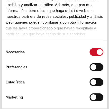
sociales y analizar el tráfico. Además, compartimos
información sobre el uso que haga del sitio web con
Diseño de muebles sostenible:
nuestros partners de redes sociales, publicidad y análisis
reciclable y reciclado
web, quienes pueden combinarla con otra información
que les haya proporcionado o que hayan recopilado a
Conexión con
partir del uso que haya hecho de sus servicios.
CONEXIÓN CON… David
S
Camba, CEO de Birdmind
Necesarias
e
l
e
Preferencias
CONEXIÓN CON… Mogu
c
c
i
Estadística
ó
Colaboraciones
n
Marketing
d
#ViernesDeInspiración | Artistas
e
en madera | José María