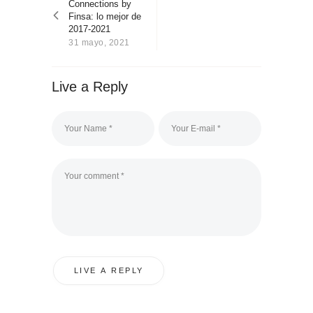
post:
Connections by
entradas
Sobre Connections
Finsa: lo mejor de
by Finsa
2017-2021
31 mayo, 2021
Contacto
Live a Reply