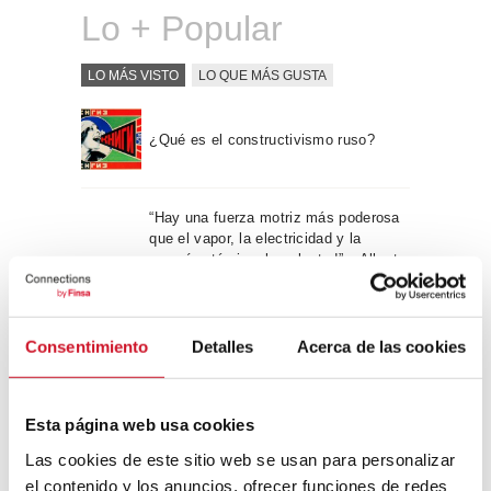
Lo + Popular
LO MÁS VISTO
LO QUE MÁS GUSTA
¿Qué es el constructivismo ruso?
“Hay una fuerza motriz más poderosa
que el vapor, la electricidad y la
energía atómica: la voluntad” – Albert
Einstein, físico
Consentimiento
Detalles
Acerca de las cookies
Apple WWDC 2017: las novedades
que veremos este otoño
Esta página web usa cookies
Las cookies de este sitio web se usan para personalizar
Un viaje por la arquitectura Bauhaus
el contenido y los anuncios, ofrecer funciones de redes