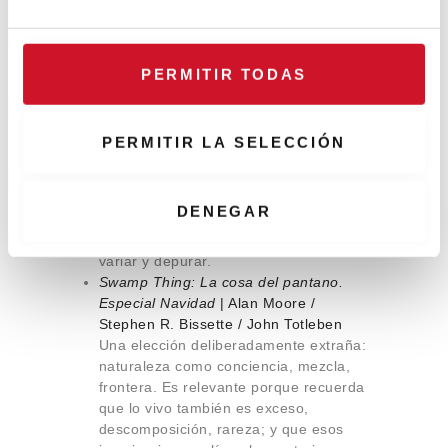
interiores: cómo representar y diseñar
e
lo
intangible
(sensación, temperatura,
c
luminosidad).
o
Graphic Design Play Book. An
PERMITIR TODAS
n
exploration of visual thinking
|
Sophie
s
Cure & Aurélien Farina
e
Un gimnasio de pensamiento visual:
PERMITIR LA SELECCIÓN
ejercicios, reglas de juego,
n
combinatoria. Relevante para creativos
t
porque propone herramientas de
i
DENEGAR
ideación que funcionan como un
m
“laboratorio portátil” para desbloquear,
i
variar y depurar.
e
Swamp Thing: La cosa del pantano.
n
Especial Navidad
| Alan Moore /
Stephen R. Bissette / John Totleben
t
Una elección deliberadamente extraña:
o
naturaleza como conciencia, mezcla,
frontera. Es relevante porque recuerda
que lo vivo también es exceso,
descomposición, rareza; y que esos