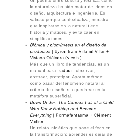
Un puente entre cultura y técnica: cómo
la naturaleza ha sido motor de ideas en
diseño, arquitectura e ingeniería. Es
valioso porque contextualiza; muestra
que inspirarse en lo natural tiene
historia y matices, y evita caer en
simplificaciones.
Biónica y biomímesis en el diseño de
productos
| Byron Iram Villamil Villar +
Viviana Otálvaro (y cols.)
Más que un libro de tendencias, es un
manual para
traducir
: observar,
abstraer, prototipar. Aporta método:
cómo pasar del fenómeno natural al
criterio de diseño sin quedarse en la
metáfora superficial.
Down Under: The Curious Fall of a Child
Who Knew Nothing and Became
Everything
| Formafantasma + Clément
Vuillier
Un relato iniciático que pone el foco en
la transformación: aprender es dejar de