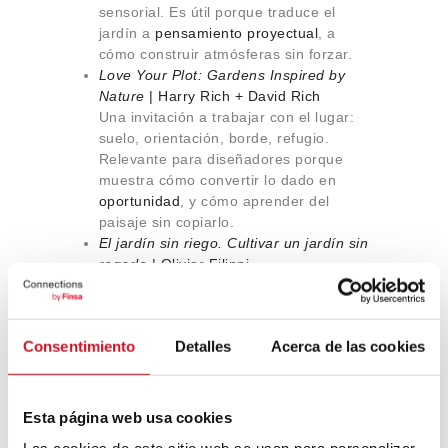
sensorial. Es útil porque traduce el
jardín a
pensamiento proyectual
, a
cómo construir atmósferas sin forzar.
Love Your Plot: Gardens Inspired by
Nature
| Harry Rich + David Rich
Una invitación a trabajar con el lugar:
suelo, orientación, borde, refugio.
Relevante para diseñadores porque
muestra cómo convertir lo dado en
oportunidad
, y cómo aprender del
paisaje sin copiarlo.
El jardín sin riego. Cultivar un jardín sin
regarlo
| Olivier Filippi
Un tratado práctico sobre diseñar con
límites reales. Su importancia está en la
ética material del clima: belleza que
Consentimiento
Detalles
Acerca de las cookies
nace de la
escasez
(de agua) y de
decisiones inteligentes sobre especie,
suelo y mantenimiento.
Esta página web usa cookies
Taller creativo: ejercicios de