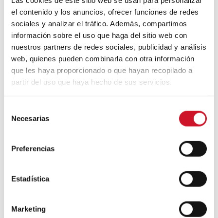
Las cookies de este sitio web se usan para personalizar
el contenido y los anuncios, ofrecer funciones de redes
percepción, juego visual e
sociales y analizar el tráfico. Además, compartimos
imaginarios
información sobre el uso que haga del sitio web con
nuestros partners de redes sociales, publicidad y análisis
Después del método y la práctica, toca
web, quienes pueden combinarla con otra información
entrenar la imaginación. Este bloque reúne
que les haya proporcionado o que hayan recopilado a
libros que activan mano, ojo y pensamiento
partir del uso que haya hecho de sus servicios.
visual; y que introducen una idea clave: el
mundo no es solo humano.
S
Dibujar un árbol
| Bruno Munari
Necesarias
e
Munari enseña a dibujar como quien
enseña a pensar: observar estructura,
l
variación, ritmo. Relevante porque
e
Preferencias
combate el icono (el “árbol genérico”) y
c
entrena la atención hacia lo
singular
:
c
cada árbol es un sistema.
i
Estadística
Dibujar el sol
| Bruno Munari
ó
Dibujar lo que no tiene contorno: luz,
n
halo, atmósfera. Importa porque
Marketing
conecta directamente con diseño de
d