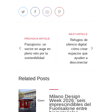
Navegación
de
Next
NEXT ARTICLE
Previous
PREVIOUS ARTICLE
article
Refugios de
entradas
article
Paisajismo: un
silencio digital:
sector en auge en
cómo crear
pleno reto por la
espacios que
sostenibilidad
ayuden a
desconectar
Related Posts
Milano Design
Week 2026: seis
imprescindibles del
Fuorisalone entre