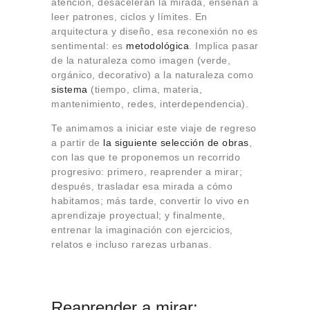
atención, desaceleran la mirada, enseñan a
Sobre Connections
leer patrones, ciclos y límites. En
by Finsa
arquitectura y diseño, esa reconexión no es
Contacto
sentimental: es
metodológica
. Implica pasar
de la naturaleza como imagen (verde,
orgánico, decorativo) a la naturaleza como
sistema
(tiempo, clima, materia,
mantenimiento, redes, interdependencia).
Te animamos a iniciar este viaje de regreso
a partir de
la siguiente selección de obras
,
con las que te proponemos un recorrido
progresivo: primero, reaprender a mirar;
después, trasladar esa mirada a cómo
habitamos; más tarde, convertir lo vivo en
aprendizaje proyectual; y finalmente,
entrenar la imaginación con ejercicios,
relatos e incluso rarezas urbanas.
Reaprender a mirar: