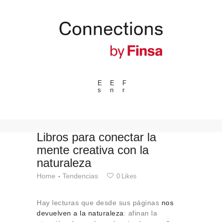
E
E
F
s
n
r
---ENLACES---
Tendencias
Eventos
Libros para conectar la
mente creativa con la
Espacios
naturaleza
Materiales
Home
Tendencias
0
Likes
Tecnologia
Conexión con
Hay lecturas que desde sus páginas
nos
Colaboraciones
devuelven a la naturaleza
: afinan la