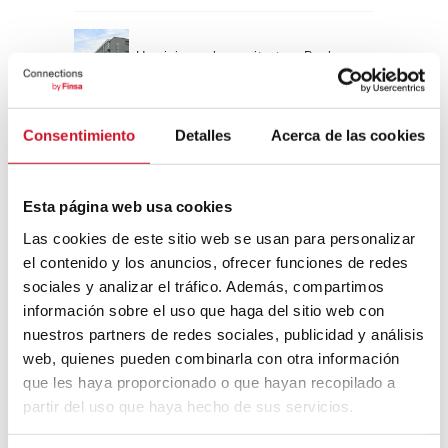
Un viaje por la arquitectura Bauhaus
Consentimiento
Detalles
Acerca de las cookies
Diseño de muebles sostenible:
reciclable y reciclado
Esta página web usa cookies
Conexión con
Las cookies de este sitio web se usan para personalizar
el contenido y los anuncios, ofrecer funciones de redes
CONEXIÓN CON… David
sociales y analizar el tráfico. Además, compartimos
Camba, CEO de Birdmind
información sobre el uso que haga del sitio web con
nuestros partners de redes sociales, publicidad y análisis
web, quienes pueden combinarla con otra información
CONEXIÓN CON… Mogu
que les haya proporcionado o que hayan recopilado a
partir del uso que haya hecho de sus servicios.