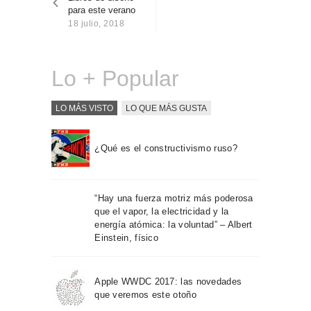
entradas
Sobre Connections
para este verano
by Finsa
18 julio, 2018
Contacto
Lo + Popular
LO MÁS VISTO
LO QUE MÁS GUSTA
¿Qué es el constructivismo ruso?
“Hay una fuerza motriz más poderosa
que el vapor, la electricidad y la
energía atómica: la voluntad” – Albert
Einstein, físico
Apple WWDC 2017: las novedades
que veremos este otoño