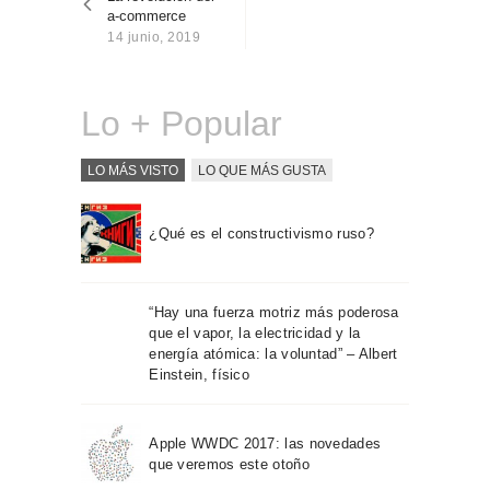
entradas
Sobre Connections
a-commerce
by Finsa
14 junio, 2019
Contacto
Lo + Popular
LO MÁS VISTO
LO QUE MÁS GUSTA
¿Qué es el constructivismo ruso?
“Hay una fuerza motriz más poderosa
que el vapor, la electricidad y la
energía atómica: la voluntad” – Albert
Einstein, físico
Apple WWDC 2017: las novedades
que veremos este otoño