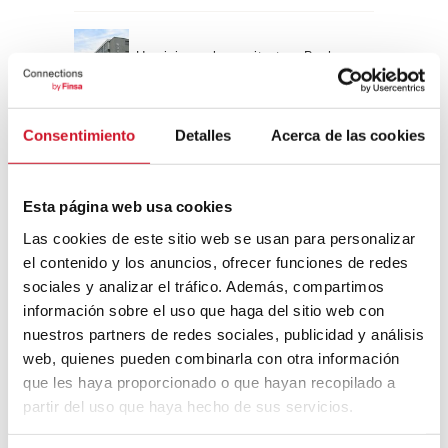
Un viaje por la arquitectura Bauhaus
Consentimiento
Detalles
Acerca de las cookies
Diseño de muebles sostenible:
reciclable y reciclado
Esta página web usa cookies
Conexión con
Las cookies de este sitio web se usan para personalizar
el contenido y los anuncios, ofrecer funciones de redes
CONEXIÓN CON… David
sociales y analizar el tráfico. Además, compartimos
Camba, CEO de Birdmind
información sobre el uso que haga del sitio web con
nuestros partners de redes sociales, publicidad y análisis
web, quienes pueden combinarla con otra información
CONEXIÓN CON… Mogu
que les haya proporcionado o que hayan recopilado a
partir del uso que haya hecho de sus servicios.