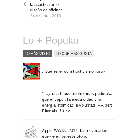
entradas
Sobre Connections
la acústica en el
by Finsa
diseño de oficinas
24 octubre, 2018
Contacto
Lo + Popular
LO MÁS VISTO
LO QUE MÁS GUSTA
¿Qué es el constructivismo ruso?
“Hay una fuerza motriz más poderosa
que el vapor, la electricidad y la
energía atómica: la voluntad” – Albert
Einstein, físico
Apple WWDC 2017: las novedades
que veremos este otoño