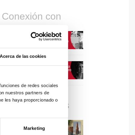
Conexión con
CONEXIÓN CON… David
Camba, CEO de Birdmind
Acerca de las cookies
CONEXIÓN CON… Mogu
 funciones de redes sociales
con nuestros partners de
ue les haya proporcionado o
Colaboraciones
#ViernesDeInspiración |
Marketing
Artistas en madera | José