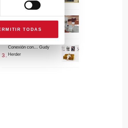
María Guijarro
#ViernesDeInspiración |
Artistas en madera |
ERMITIR TODAS
Eguzkiñe Egaña
Conexión con… Gudy
Herder