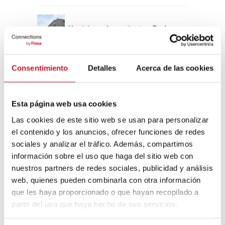
Un viaje por la arquitectura Bauhaus
Consentimiento
Detalles
Acerca de las cookies
Diseño de muebles sostenible:
reciclable y reciclado
Esta página web usa cookies
Conexión con
Las cookies de este sitio web se usan para personalizar
el contenido y los anuncios, ofrecer funciones de redes
CONEXIÓN CON… David
sociales y analizar el tráfico. Además, compartimos
Camba, CEO de Birdmind
información sobre el uso que haga del sitio web con
nuestros partners de redes sociales, publicidad y análisis
web, quienes pueden combinarla con otra información
CONEXIÓN CON… Mogu
que les haya proporcionado o que hayan recopilado a
partir del uso que haya hecho de sus servicios.