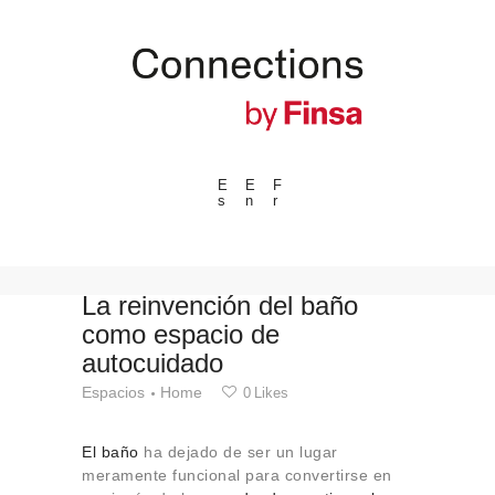
E
E
F
s
n
r
---ENLACES---
Tendencias
Eventos
La reinvención del baño
como espacio de
Espacios
autocuidado
Materiales
Espacios
Home
0
Likes
Tecnologia
Conexión con
El baño
ha dejado de ser un lugar
Colaboraciones
meramente funcional para convertirse en