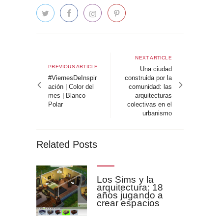
Navegación
de
Next
NEXT ARTICLE
Previous
PREVIOUS ARTICLE
article
Una ciudad
entradas
article
#ViernesDeInspir
construida por la
ación | Color del
comunidad: las
mes | Blanco
arquitecturas
Polar
colectivas en el
urbanismo
Related Posts
Los Sims y la
arquitectura: 18
años jugando a
crear espacios