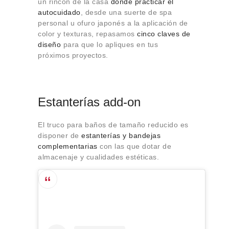
un rincón de la casa
donde practicar el
Sobre Connections
autocuidado
, desde una suerte de spa
by Finsa
personal u ofuro japonés a la aplicación de
Contacto
color y texturas, repasamos
cinco claves de
diseño
para que lo apliques en tus
próximos proyectos.
Estanterías add-on
El truco para baños de tamaño reducido es
disponer de
estanterías y bandejas
complementarias
con las que dotar de
almacenaje y cualidades estéticas.