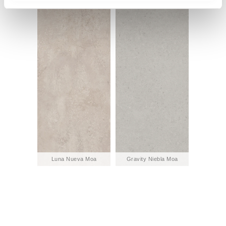
i
e
n
t
o
Luna Nueva Moa
Gravity Niebla Moa