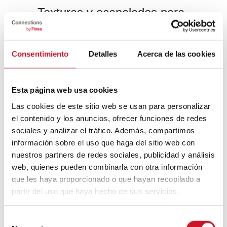
Texturas y acanalados para
baños
Los acabados profundos brindan
Consentimiento
Detalles
Acerca de las cookies
dinamismo y volumen a los baños. Apóyate
en estas tres propuestas para conseguir
estos efectos:
Esta página web usa cookies
Tablero con superficie decorativa de la
Las cookies de este sitio web se usan para personalizar
Gama Duo Teide Cemento
.
el contenido y los anuncios, ofrecer funciones de redes
Panel texturizado Fibracolour Tex
sociales y analizar el tráfico. Además, compartimos
negro
.
información sobre el uso que haga del sitio web con
Superficie de madera acanalada
Calypso
.
nuestros partners de redes sociales, publicidad y análisis
web, quienes pueden combinarla con otra información
que les haya proporcionado o que hayan recopilado a
partir del uso que haya hecho de sus servicios.
Calypso
S