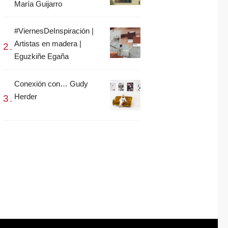
María Guijarro
#ViernesDeInspiración |
Artistas en madera |
Eguzkiñe Egaña
Conexión con… Gudy
Herder