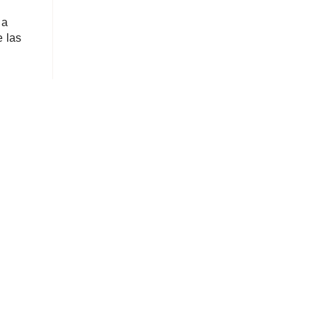
 a
e las