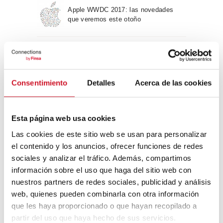
Apple WWDC 2017: las novedades
que veremos este otoño
Un viaje por la arquitectura Bauhaus
Consentimiento
Detalles
Acerca de las cookies
Diseño de muebles sostenible:
reciclable y reciclado
Esta página web usa cookies
Las cookies de este sitio web se usan para personalizar
Conexión con
el contenido y los anuncios, ofrecer funciones de redes
sociales y analizar el tráfico. Además, compartimos
CONEXIÓN CON… David
información sobre el uso que haga del sitio web con
Camba, CEO de Birdmind
nuestros partners de redes sociales, publicidad y análisis
web, quienes pueden combinarla con otra información
que les haya proporcionado o que hayan recopilado a
CONEXIÓN CON… Mogu
partir del uso que haya hecho de sus servicios.