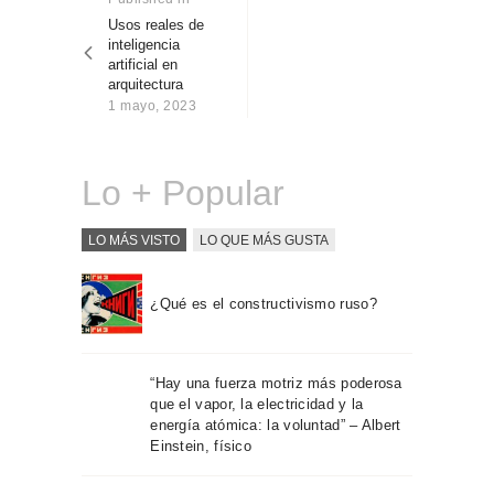
Sobre Connections
post:
Usos reales de
entradas
by Finsa
inteligencia
artificial en
Contacto
arquitectura
1 mayo, 2023
Lo + Popular
LO MÁS VISTO
LO QUE MÁS GUSTA
¿Qué es el constructivismo ruso?
“Hay una fuerza motriz más poderosa
que el vapor, la electricidad y la
energía atómica: la voluntad” – Albert
Einstein, físico