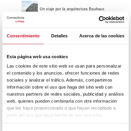
Un viaje por la arquitectura Bauhaus
Diseño de muebles sostenible:
Consentimiento
Detalles
Acerca de las cookies
reciclable y reciclado
Conexión con
Esta página web usa cookies
Las cookies de este sitio web se usan para personalizar
CONEXIÓN CON… David
el contenido y los anuncios, ofrecer funciones de redes
Camba, CEO de Birdmind
sociales y analizar el tráfico. Además, compartimos
información sobre el uso que haga del sitio web con
nuestros partners de redes sociales, publicidad y análisis
CONEXIÓN CON… Mogu
web, quienes pueden combinarla con otra información
que les haya proporcionado o que hayan recopilado a
partir del uso que haya hecho de sus servicios.
Colaboraciones
S