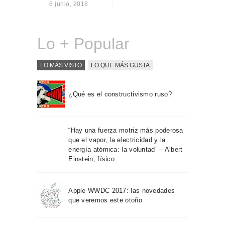
6 junio, 2018
Sobre Connections
by Finsa
Contacto
Lo + Popular
LO MÁS VISTO
LO QUE MÁS GUSTA
¿Qué es el constructivismo ruso?
“Hay una fuerza motriz más poderosa
que el vapor, la electricidad y la
energía atómica: la voluntad” – Albert
Einstein, físico
Apple WWDC 2017: las novedades
que veremos este otoño