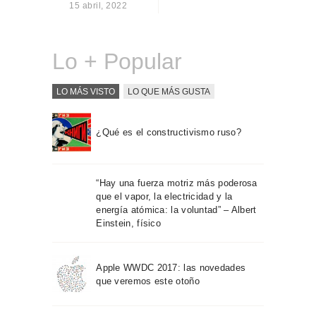
15 abril, 2022
Sobre Connections
by Finsa
Contacto
Lo + Popular
LO MÁS VISTO
LO QUE MÁS GUSTA
¿Qué es el constructivismo ruso?
“Hay una fuerza motriz más poderosa
que el vapor, la electricidad y la
energía atómica: la voluntad” – Albert
Einstein, físico
Apple WWDC 2017: las novedades
que veremos este otoño