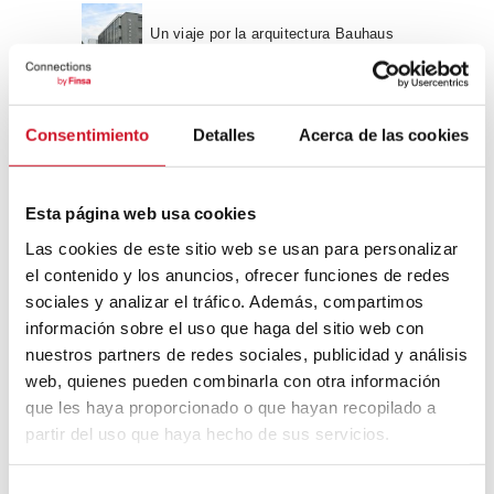
Un viaje por la arquitectura Bauhaus
Diseño de muebles sostenible:
Consentimiento
Detalles
Acerca de las cookies
reciclable y reciclado
Conexión con
Esta página web usa cookies
Las cookies de este sitio web se usan para personalizar
CONEXIÓN CON… David
el contenido y los anuncios, ofrecer funciones de redes
Camba, CEO de Birdmind
sociales y analizar el tráfico. Además, compartimos
información sobre el uso que haga del sitio web con
nuestros partners de redes sociales, publicidad y análisis
CONEXIÓN CON… Mogu
web, quienes pueden combinarla con otra información
que les haya proporcionado o que hayan recopilado a
partir del uso que haya hecho de sus servicios.
Colaboraciones
S