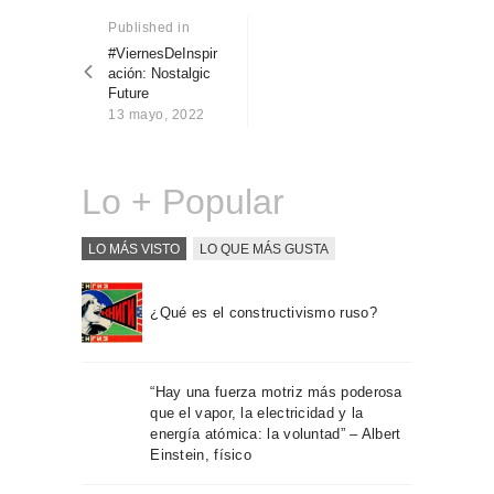
Sobre Connections
de
Published in
Previous
by Finsa
post:
#ViernesDeInspir
entradas
Contacto
ación: Nostalgic
Future
13 mayo, 2022
Lo + Popular
LO MÁS VISTO
LO QUE MÁS GUSTA
¿Qué es el constructivismo ruso?
“Hay una fuerza motriz más poderosa
que el vapor, la electricidad y la
energía atómica: la voluntad” – Albert
Einstein, físico