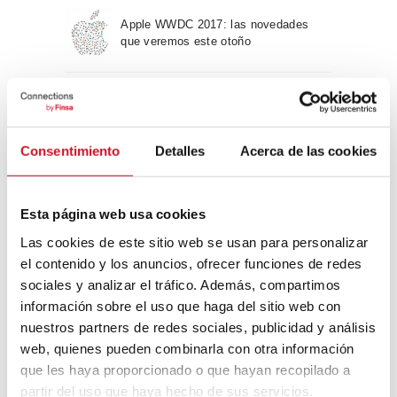
Apple WWDC 2017: las novedades
que veremos este otoño
Un viaje por la arquitectura Bauhaus
Consentimiento
Detalles
Acerca de las cookies
Diseño de muebles sostenible:
reciclable y reciclado
Esta página web usa cookies
Las cookies de este sitio web se usan para personalizar
Conexión con
el contenido y los anuncios, ofrecer funciones de redes
sociales y analizar el tráfico. Además, compartimos
CONEXIÓN CON… David
información sobre el uso que haga del sitio web con
Camba, CEO de Birdmind
nuestros partners de redes sociales, publicidad y análisis
web, quienes pueden combinarla con otra información
que les haya proporcionado o que hayan recopilado a
CONEXIÓN CON… Mogu
partir del uso que haya hecho de sus servicios.