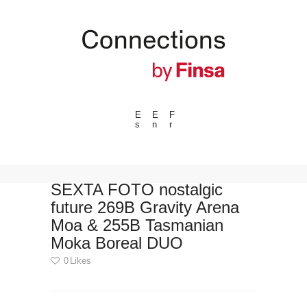
E
E
F
s
n
r
---ENLACES---
Tendencias
Eventos
SEXTA FOTO nostalgic
future 269B Gravity Arena
Espacios
Moa & 255B Tasmanian
Materiales
Moka Boreal DUO
Tecnologia
0
Likes
Conexión con
Colaboraciones
Navegación