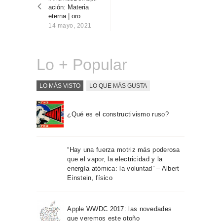
entradas
Sobre Connections
ación: Materia
by Finsa
eterna | oro
14 mayo, 2021
Contacto
Lo + Popular
LO MÁS VISTO
LO QUE MÁS GUSTA
¿Qué es el constructivismo ruso?
“Hay una fuerza motriz más poderosa
que el vapor, la electricidad y la
energía atómica: la voluntad” – Albert
Einstein, físico
Apple WWDC 2017: las novedades
que veremos este otoño