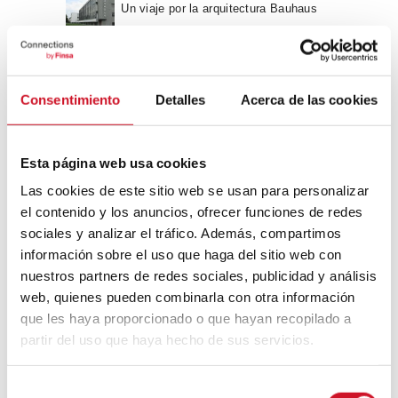
Un viaje por la arquitectura Bauhaus
Diseño de muebles sostenible:
reciclable y reciclado
Consentimiento
Detalles
Acerca de las cookies
Conexión con
Esta página web usa cookies
Las cookies de este sitio web se usan para personalizar
CONEXIÓN CON… David
el contenido y los anuncios, ofrecer funciones de redes
Camba, CEO de Birdmind
sociales y analizar el tráfico. Además, compartimos
información sobre el uso que haga del sitio web con
nuestros partners de redes sociales, publicidad y análisis
CONEXIÓN CON… Mogu
web, quienes pueden combinarla con otra información
que les haya proporcionado o que hayan recopilado a
partir del uso que haya hecho de sus servicios.
Colaboraciones
S