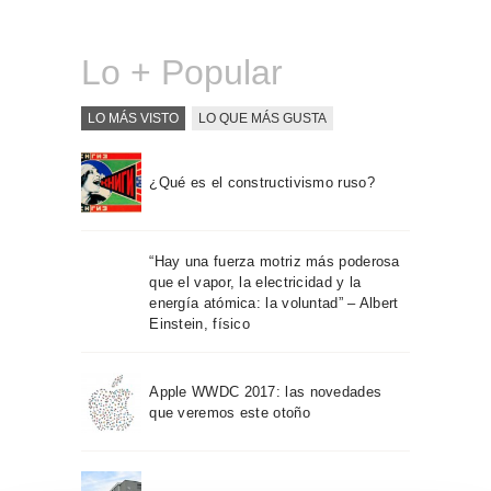
Sobre Connections
by Finsa
Lo + Popular
Contacto
LO MÁS VISTO
LO QUE MÁS GUSTA
¿Qué es el constructivismo ruso?
“Hay una fuerza motriz más poderosa
que el vapor, la electricidad y la
energía atómica: la voluntad” – Albert
Einstein, físico
Apple WWDC 2017: las novedades
que veremos este otoño