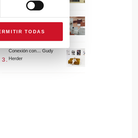
María Guijarro
#ViernesDeInspiración |
Artistas en madera |
ERMITIR TODAS
Eguzkiñe Egaña
Conexión con… Gudy
Herder