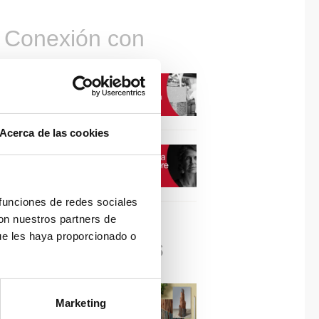
Conexión con
CONEXIÓN CON… David
Camba, CEO de Birdmind
Acerca de las cookies
CONEXIÓN CON… Mogu
 funciones de redes sociales
con nuestros partners de
ue les haya proporcionado o
Colaboraciones
#ViernesDeInspiración |
Marketing
Artistas en madera | José