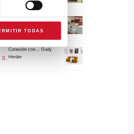
María Guijarro
#ViernesDeInspiración |
Artistas en madera |
ERMITIR TODAS
Eguzkiñe Egaña
Conexión con… Gudy
Herder