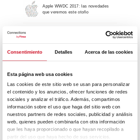
Apple WWDC 2017: las novedades
que veremos este otoño
Un viaje por la arquitectura Bauhaus
Consentimiento
Detalles
Acerca de las cookies
Diseño de muebles sostenible:
reciclable y reciclado
Esta página web usa cookies
Las cookies de este sitio web se usan para personalizar
Conexión con
el contenido y los anuncios, ofrecer funciones de redes
sociales y analizar el tráfico. Además, compartimos
CONEXIÓN CON… David
información sobre el uso que haga del sitio web con
Camba, CEO de Birdmind
nuestros partners de redes sociales, publicidad y análisis
web, quienes pueden combinarla con otra información
que les haya proporcionado o que hayan recopilado a
CONEXIÓN CON… Mogu
partir del uso que haya hecho de sus servicios.