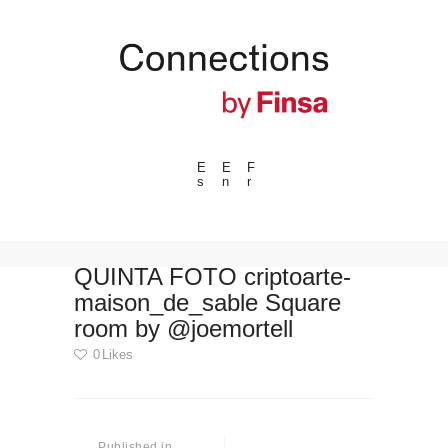
E
E
F
s
n
r
---ENLACES---
Tendencias
Eventos
QUINTA FOTO criptoarte-
maison_de_sable Square
Espacios
room by @joemortell
Materiales
0
Likes
Tecnologia
Conexión con
Navegación
Colaboraciones
de
Published in
Previous