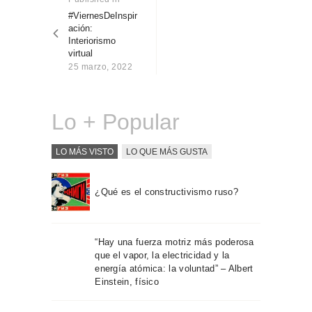
Sobre Connections
post:
#ViernesDeInspir
entradas
by Finsa
ación:
Interiorismo
Contacto
virtual
25 marzo, 2022
Lo + Popular
LO MÁS VISTO
LO QUE MÁS GUSTA
¿Qué es el constructivismo ruso?
“Hay una fuerza motriz más poderosa
que el vapor, la electricidad y la
energía atómica: la voluntad” – Albert
Einstein, físico