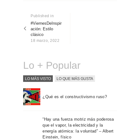
Sobre Connections
Navegación
by Finsa
de
Published in
Previous
Contacto
post:
#ViernesDeInspir
entradas
ación: Estilo
clásico
18 marzo, 2022
Lo + Popular
LO MÁS VISTO
LO QUE MÁS GUSTA
¿Qué es el constructivismo ruso?
“Hay una fuerza motriz más poderosa
que el vapor, la electricidad y la
energía atómica: la voluntad” – Albert
Einstein, físico