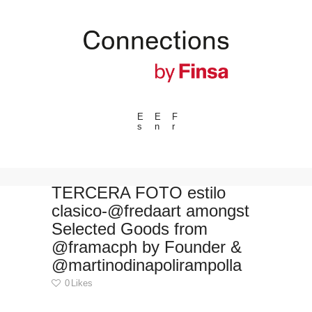
E
E
F
s
n
r
---ENLACES---
Tendencias
Eventos
TERCERA FOTO estilo
clasico-@fredaart amongst
Espacios
Selected Goods from
Materiales
@framacph by Founder &
Tecnologia
@martinodinapolirampolla
Conexión con
0
Likes
Colaboraciones