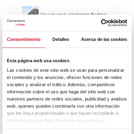
Un viaje por la arquitectura Bauhaus
Diseño de muebles sostenible:
Consentimiento
Detalles
Acerca de las cookies
reciclable y reciclado
Esta página web usa cookies
Conexión con
Las cookies de este sitio web se usan para personalizar
CONEXIÓN CON… David
el contenido y los anuncios, ofrecer funciones de redes
Camba, CEO de Birdmind
sociales y analizar el tráfico. Además, compartimos
información sobre el uso que haga del sitio web con
nuestros partners de redes sociales, publicidad y análisis
web, quienes pueden combinarla con otra información
CONEXIÓN CON… Mogu
que les haya proporcionado o que hayan recopilado a
partir del uso que haya hecho de sus servicios.