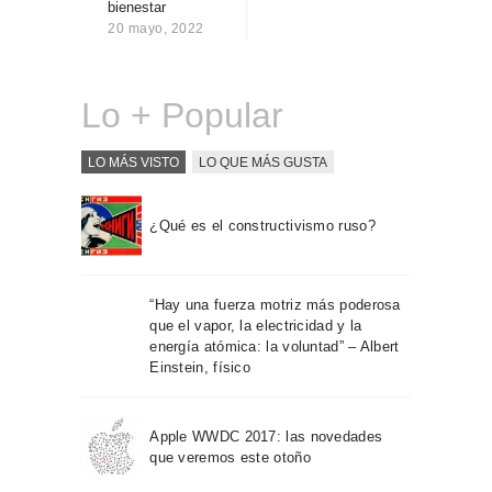
bienestar
Sobre Connections
20 mayo, 2022
by Finsa
Contacto
Lo + Popular
LO MÁS VISTO
LO QUE MÁS GUSTA
¿Qué es el constructivismo ruso?
“Hay una fuerza motriz más poderosa
que el vapor, la electricidad y la
energía atómica: la voluntad” – Albert
Einstein, físico
Apple WWDC 2017: las novedades
que veremos este otoño