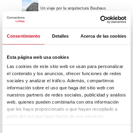
Un viaje por la arquitectura Bauhaus
Diseño de muebles sostenible:
Consentimiento
Detalles
Acerca de las cookies
reciclable y reciclado
Conexión con
Esta página web usa cookies
Las cookies de este sitio web se usan para personalizar
CONEXIÓN CON… David
el contenido y los anuncios, ofrecer funciones de redes
Camba, CEO de Birdmind
sociales y analizar el tráfico. Además, compartimos
información sobre el uso que haga del sitio web con
nuestros partners de redes sociales, publicidad y análisis
CONEXIÓN CON… Mogu
web, quienes pueden combinarla con otra información
que les haya proporcionado o que hayan recopilado a
partir del uso que haya hecho de sus servicios.
Colaboraciones
S