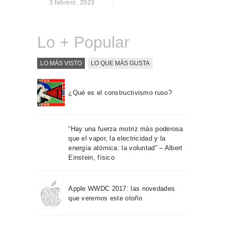
3 febrero, 2023
Sobre Connections
by Finsa
Contacto
Lo + Popular
LO MÁS VISTO
LO QUE MÁS GUSTA
¿Qué es el constructivismo ruso?
“Hay una fuerza motriz más poderosa
que el vapor, la electricidad y la
energía atómica: la voluntad” – Albert
Einstein, físico
Apple WWDC 2017: las novedades
que veremos este otoño