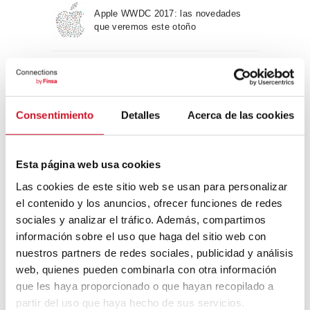
Apple WWDC 2017: las novedades
que veremos este otoño
Un viaje por la arquitectura Bauhaus
Consentimiento
Detalles
Acerca de las cookies
Diseño de muebles sostenible:
reciclable y reciclado
Esta página web usa cookies
Las cookies de este sitio web se usan para personalizar
Conexión con
el contenido y los anuncios, ofrecer funciones de redes
sociales y analizar el tráfico. Además, compartimos
CONEXIÓN CON… David
información sobre el uso que haga del sitio web con
Camba, CEO de Birdmind
nuestros partners de redes sociales, publicidad y análisis
web, quienes pueden combinarla con otra información
que les haya proporcionado o que hayan recopilado a
CONEXIÓN CON… Mogu
partir del uso que haya hecho de sus servicios.