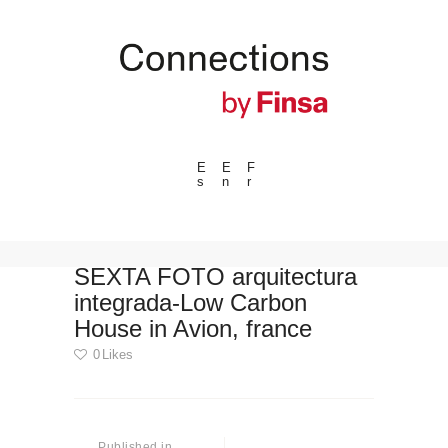
E
E
F
s
n
r
---ENLACES---
Tendencias
Eventos
SEXTA FOTO arquitectura
integrada-Low Carbon
Espacios
House in Avion, france
Materiales
0
Likes
Tecnologia
Conexión con
Navegación
Colaboraciones
de
Published in
Previous