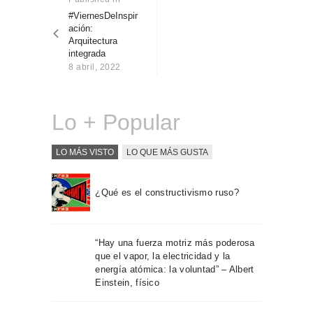
Sobre Connections
post:
#ViernesDeInspir
entradas
by Finsa
ación:
Arquitectura
Contacto
integrada
8 abril, 2022
Lo + Popular
LO MÁS VISTO
LO QUE MÁS GUSTA
¿Qué es el constructivismo ruso?
“Hay una fuerza motriz más poderosa
que el vapor, la electricidad y la
energía atómica: la voluntad” – Albert
Einstein, físico