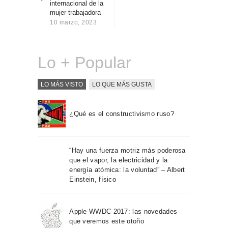
internacional de la
Sobre Connections
mujer trabajadora
by Finsa
10 marzo, 2023
Contacto
Lo + Popular
LO MÁS VISTO
LO QUE MÁS GUSTA
¿Qué es el constructivismo ruso?
“Hay una fuerza motriz más poderosa
que el vapor, la electricidad y la
energía atómica: la voluntad” – Albert
Einstein, físico
Apple WWDC 2017: las novedades
que veremos este otoño