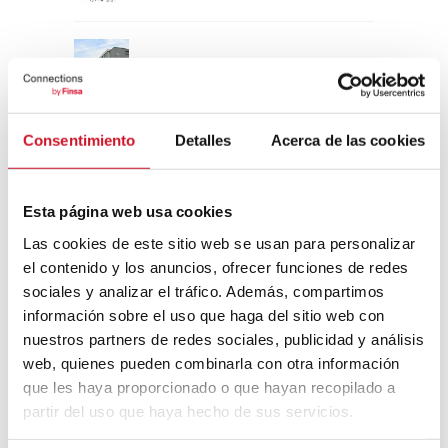
Un viaje por la arquitectura Bauhaus
Consentimiento
Detalles
Acerca de las cookies
Diseño de muebles sostenible:
reciclable y reciclado
Esta página web usa cookies
Conexión con
Las cookies de este sitio web se usan para personalizar
el contenido y los anuncios, ofrecer funciones de redes
CONEXIÓN CON… David
sociales y analizar el tráfico. Además, compartimos
Camba, CEO de Birdmind
información sobre el uso que haga del sitio web con
nuestros partners de redes sociales, publicidad y análisis
web, quienes pueden combinarla con otra información
CONEXIÓN CON… Mogu
que les haya proporcionado o que hayan recopilado a
partir del uso que haya hecho de sus servicios.