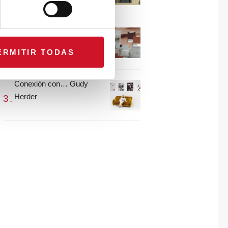
María Guijarro
#ViernesDeInspiración |
Artistas en madera |
ERMITIR TODAS
Eguzkiñe Egaña
Conexión con… Gudy
Herder