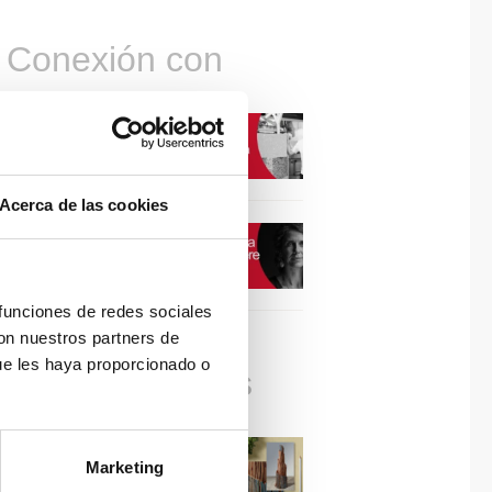
Conexión con
CONEXIÓN CON… David
Camba, CEO de Birdmind
Acerca de las cookies
CONEXIÓN CON… Mogu
 funciones de redes sociales
con nuestros partners de
ue les haya proporcionado o
Colaboraciones
#ViernesDeInspiración |
Marketing
Artistas en madera | José