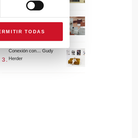
María Guijarro
#ViernesDeInspiración |
Artistas en madera |
ERMITIR TODAS
Eguzkiñe Egaña
Conexión con… Gudy
Herder