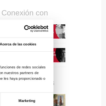
Conexión con
CONEXIÓN CON… David
Camba, CEO de Birdmind
Acerca de las cookies
CONEXIÓN CON… Mogu
 funciones de redes sociales
con nuestros partners de
ue les haya proporcionado o
Colaboraciones
#ViernesDeInspiración |
Marketing
Artistas en madera | José