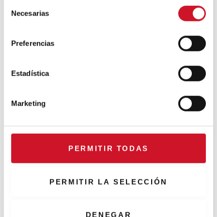
S
Necesarias
e
l
e
Preferencias
c
c
i
Estadística
ó
n
Marketing
d
e
c
o
PERMITIR TODAS
n
s
e
PERMITIR LA SELECCIÓN
n
t
i
DENEGAR