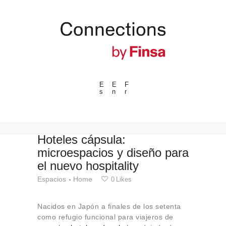
E
E
F
s
n
r
---ENLACES---
Tendencias
Eventos
Hoteles cápsula:
microespacios y diseño para
Espacios
el nuevo hospitality
Materiales
Espacios
Home
0
Likes
Tecnologia
Conexión con
Nacidos en Japón a finales de los setenta
Colaboraciones
como refugio funcional para viajeros de