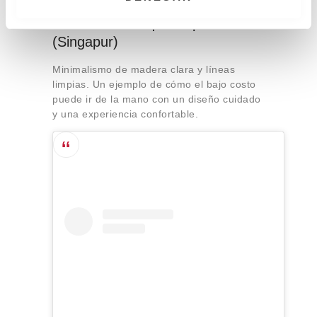
m
The POD Boutique Capsule
i
(Singapur)
e
n
Minimalismo de madera clara y líneas
t
limpias. Un ejemplo de cómo el bajo costo
o
puede ir de la mano con un diseño cuidado
y una experiencia confortable.