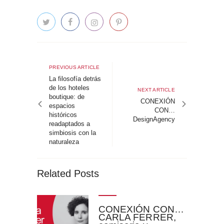
Navegación
de
Previous
PREVIOUS ARTICLE
article
La filosofía detrás
entradas
de los hoteles
Next
NEXT ARTICLE
boutique: de
article
CONEXIÓN
espacios
CON…
históricos
DesignAgency
readaptados a
simbiosis con la
naturaleza
Related Posts
CONEXIÓN CON…
CARLA FERRER,