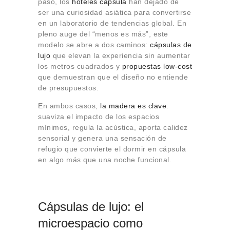
paso, los
hoteles cápsula
han dejado de
Sobre Connections
ser una curiosidad asiática para convertirse
by Finsa
en un laboratorio de tendencias global. En
Contacto
pleno auge del “menos es más”, este
modelo se abre a dos caminos:
cápsulas de
lujo
que elevan la experiencia sin aumentar
los metros cuadrados y
propuestas low-cost
que demuestran que el diseño no entiende
de presupuestos.
En ambos casos,
la madera es clave
:
suaviza el impacto de los espacios
mínimos, regula la acústica, aporta calidez
sensorial y genera una sensación de
refugio que convierte el dormir en cápsula
en algo más que una noche funcional.
Cápsulas de lujo: el
microespacio como