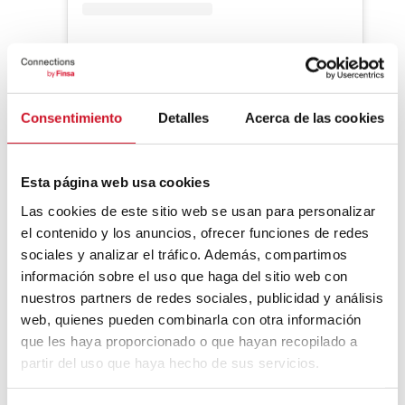
Una publicación compartida por Optimi Rooms (@optimirooms)
Consentimiento
Detalles
Acerca de las cookies
Do-C Ebisu
Esta página web usa cookies
(Tokio)
Las cookies de este sitio web se usan para personalizar
el contenido y los anuncios, ofrecer funciones de redes
Una remodelación en contrachapado de
sociales y analizar el tráfico. Además, compartimos
madera que actualiza el clásico hotel
información sobre el uso que haga del sitio web con
cápsula mediante principios de economía
nuestros partners de redes sociales, publicidad y análisis
circular y estética contemporánea,
manteniendo la esencia asequible.
web, quienes pueden combinarla con otra información
que les haya proporcionado o que hayan recopilado a
partir del uso que haya hecho de sus servicios.