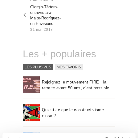
Qui sommes-nous
post:
Giorgio-Tártaro-
l’article
entrevista-a-
Contact
Maite-Rodríguez-
en-Envisions
31 mai 2018
Les + populaires
LES PLUS VUS
MES FAVORIS
Rejoignez le mouvement FIRE : la
retraite avant 50 ans, c’est possible
Qu’est-ce que le constructivisme
russe ?
Un voyage à travers l’architecture