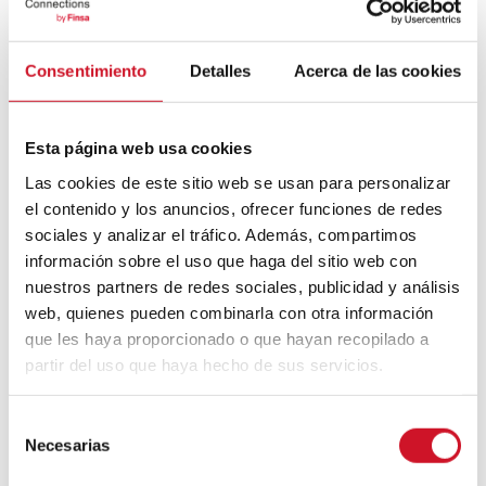
Bauhaus
Consentimiento
Detalles
Acerca de las cookies
Mouvement FIRE : 4 conseils pour
prendre la retraite avant d’avoir 50 ans
Esta página web usa cookies
Las cookies de este sitio web se usan para personalizar
Cinq exemples d’entreprises qui
utilisent le big data pour mieux vous
el contenido y los anuncios, ofrecer funciones de redes
connaître
sociales y analizar el tráfico. Además, compartimos
información sobre el uso que haga del sitio web con
Connexions avec
nuestros partners de redes sociales, publicidad y análisis
web, quienes pueden combinarla con otra información
CONNEXION AVEC… David
que les haya proporcionado o que hayan recopilado a
Camba, PDG de Birdmind
partir del uso que haya hecho de sus servicios.
S
CONNEXION AVEC… Mogu
Necesarias
e
l