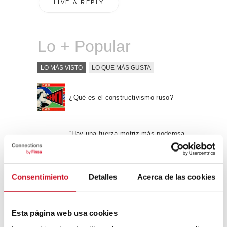
Lo + Popular
LO MÁS VISTO
LO QUE MÁS GUSTA
¿Qué es el constructivismo ruso?
“Hay una fuerza motriz más poderosa
que el vapor, la electricidad y la
energía atómica: la voluntad” – Albert
Einstein, físico
Consentimiento
Detalles
Acerca de las cookies
Apple WWDC 2017: las novedades
que veremos este otoño
Esta página web usa cookies