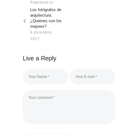
de
Published in
Previous
Sobre Connections
post:
by Finsa
Los fotógrafos de
entradas
arquitectura.
Contacto
¿Quiénes son los
mejores?
6 diciembre,
2017
Live a Reply