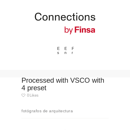
E
E
F
s
n
r
---ENLACES---
Tendencias
Eventos
Processed with VSCO with
4 preset
Espacios
0
Likes
Materiales
Tecnologia
fotógrafos de arquitectura
Conexión con
Navegación
Colaboraciones