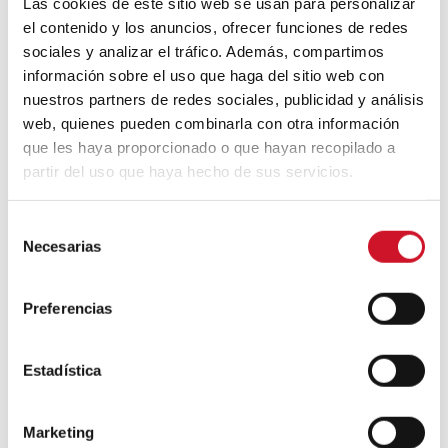
Las cookies de este sitio web se usan para personalizar
el contenido y los anuncios, ofrecer funciones de redes
Un viaje por la arquitectura Bauhaus
sociales y analizar el tráfico. Además, compartimos
información sobre el uso que haga del sitio web con
nuestros partners de redes sociales, publicidad y análisis
Diseño de muebles sostenible:
web, quienes pueden combinarla con otra información
reciclable y reciclado
que les haya proporcionado o que hayan recopilado a
partir del uso que haya hecho de sus servicios.
Conexión con
S
CONEXIÓN CON… David
Necesarias
e
Camba, CEO de Birdmind
l
e
Preferencias
c
CONEXIÓN CON… Mogu
c
i
Estadística
ó
n
Marketing
Colaboraciones
d