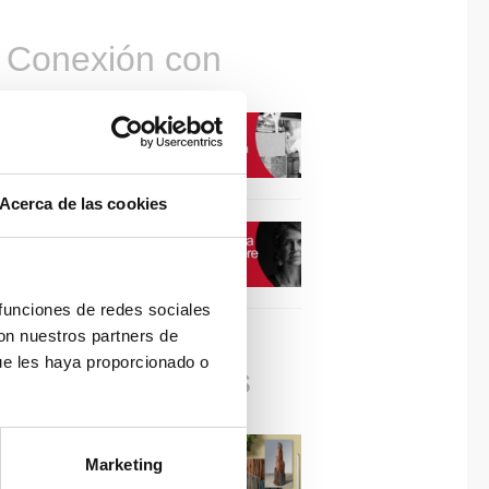
Conexión con
CONEXIÓN CON… David
Camba, CEO de Birdmind
Acerca de las cookies
CONEXIÓN CON… Mogu
 funciones de redes sociales
con nuestros partners de
ue les haya proporcionado o
Colaboraciones
#ViernesDeInspiración |
Marketing
Artistas en madera | José