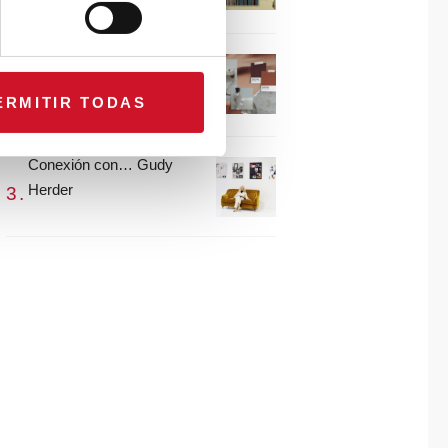
María Guijarro
#ViernesDeInspiración |
Artistas en madera |
ERMITIR TODAS
Eguzkiñe Egaña
Conexión con… Gudy
Herder